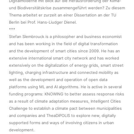
Digitalmoderne mit Blick auf die Herausforderung der Klima- 
und Biodiversitätskrise zusammengeführt werden? Zu diesem 
Thema arbeitet er zurzeit an einer Dissertation an der TU 
Berlin bei Prof. Hans-Liudger Dienel.

***

Stefan Slembrouck is a philosopher and business economist 
and has been working in the field of digital transformation 
and the development of smart cities since 2009. He has an 
extensive international smart city network and has worked 
extensively on the digitalization of energy grids, smart street 
lighting, charging infrastructure and connected mobility as 
well as the development and operation of open data 
platforms using ML and AI algorithms. He is active in several 
funding programs: KNOWING to better assess response risks 
as a result of climate adaptation measures, Intelligent Cities 
Challenge to establish a climate pact between municipalities 
and companies and TheaDiPOLIS to explore new, digitally 
supported forms and ways of involving citizens in urban 
development.  
