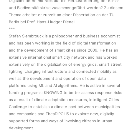
Digitalmoderne mit Blick auf die Herausforderung der Klima- 
und Biodiversitätskrise zusammengeführt werden? Zu diesem 
Thema arbeitet er zurzeit an einer Dissertation an der TU 
Berlin bei Prof. Hans-Liudger Dienel.

***

Stefan Slembrouck is a philosopher and business economist 
and has been working in the field of digital transformation 
and the development of smart cities since 2009. He has an 
extensive international smart city network and has worked 
extensively on the digitalization of energy grids, smart street 
lighting, charging infrastructure and connected mobility as 
well as the development and operation of open data 
platforms using ML and AI algorithms. He is active in several 
funding programs: KNOWING to better assess response risks 
as a result of climate adaptation measures, Intelligent Cities 
Challenge to establish a climate pact between municipalities 
and companies and TheaDiPOLIS to explore new, digitally 
supported forms and ways of involving citizens in urban 
development.  
