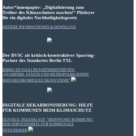
Autor*innenpapier: „Digitalisierung zum
Treiber des Klimaschutzes machen!“ Plädoyer
für ein digitales Nachhaltigkeitsgesetz
WEITERE INFORMATIONEN & DOWNLOAD
Der BVSC als kritisch-konstruktiver Sparring-
Partner des Standortes Berlin TXL
MIRKO DE PAOLI IM PARTNERINTERVIEW:
„QUARTIERE, STÄDTE UND METROPOLREGIONEN
SIND HOCHKOMPLEXE ÖKOSYSTEME“
DIGITALE DEKARBONISIERUNG: HILFE
FÜR KOMMUNEN BEIM KLIMASCHUTZ
OLIVER D. DOLESKI AUF "TREFFPUNKT KOMMUNE",
DEM SERVICEPORTAL FÜR KOMMUNALE
ENTSCHEIDER