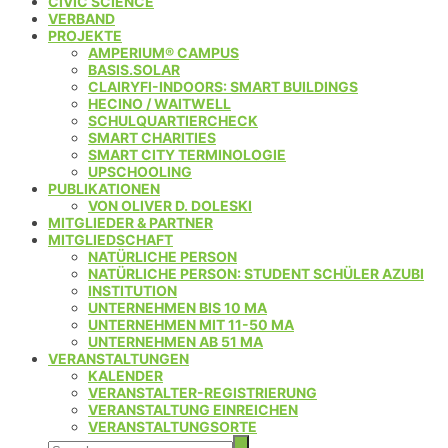
CIVIC SCIENCE
VERBAND
PROJEKTE
AMPERIUM® CAMPUS
BASIS.SOLAR
CLAIRYFI-INDOORS: SMART BUILDINGS
HECINO / WAITWELL
SCHULQUARTIERCHECK
SMART CHARITIES
SMART CITY TERMINOLOGIE
UPSCHOOLING
PUBLIKATIONEN
VON OLIVER D. DOLESKI
MITGLIEDER & PARTNER
MITGLIEDSCHAFT
NATÜRLICHE PERSON
NATÜRLICHE PERSON: STUDENT SCHÜLER AZUBI
INSTITUTION
UNTERNEHMEN BIS 10 MA
UNTERNEHMEN MIT 11-50 MA
UNTERNEHMEN AB 51 MA
VERANSTALTUNGEN
KALENDER
VERANSTALTER-REGISTRIERUNG
VERANSTALTUNG EINREICHEN
VERANSTALTUNGSORTE