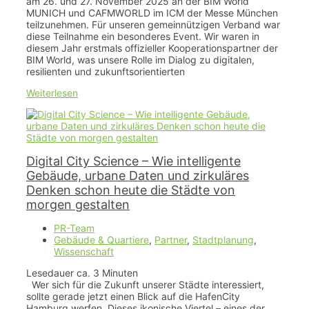
am 26. und 27. November 2025 an der BIM World
MUNICH und CAFMWORLD im ICM der Messe München
teilzunehmen. Für unseren gemeinnützigen Verband war
diese Teilnahme ein besonderes Event. Wir waren in
diesem Jahr erstmals offizieller Kooperationspartner der
BIM World, was unsere Rolle im Dialog zu digitalen,
resilienten und zukunftsorientierten
Weiterlesen
Digital City Science – Wie intelligente
Gebäude, urbane Daten und zirkuläres
Denken schon heute die Städte von
morgen gestalten
PR-Team
Gebäude & Quartiere
,
Partner
,
Stadtplanung
,
Wissenschaft
Lesedauer ca.
3
Minuten
Wer sich für die Zukunft unserer Städte interessiert,
sollte gerade jetzt einen Blick auf die HafenCity
Hamburg werfen. Dieses ikonische Viertel – eines der