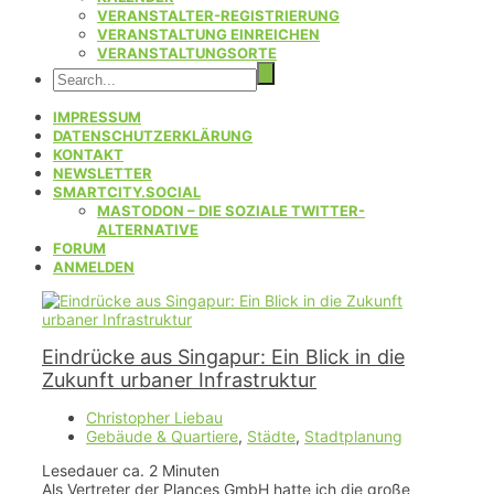
VERANSTALTER-REGISTRIERUNG
VERANSTALTUNG EINREICHEN
VERANSTALTUNGSORTE
IMPRESSUM
DATENSCHUTZERKLÄRUNG
KONTAKT
NEWSLETTER
SMARTCITY.SOCIAL
MASTODON – DIE SOZIALE TWITTER-
ALTERNATIVE
FORUM
ANMELDEN
Eindrücke aus Singapur: Ein Blick in die
Zukunft urbaner Infrastruktur
Christopher Liebau
Gebäude & Quartiere
,
Städte
,
Stadtplanung
Lesedauer ca.
2
Minuten
Als Vertreter der Plances GmbH hatte ich die große