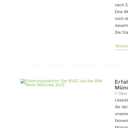
nach S
Eine W
VERANSTALTUNGSORTE
mich e
dauerha
Die Sta
Weiterl
Erfa
Mün
Oliver
Leseda
Als Ve
unsere
Novem
Münche