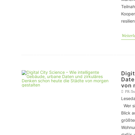
Teilnah
Kooper
resilie
Weiterl
Digi
Date
von 
PR-Te
Leseda
Wer sic
Blick a
größte
Wohnun
dafür, 