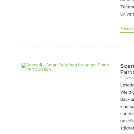
Zentru
Univers
Weiterl
Scen
Part
Torste
Leseda
Wie di
Bau- u
Einers
nachhal
gesell
städte