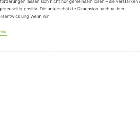
forderungen lassen sich nicht nur gemeinsam lösen – sie verstärken 
gegenseitig positiv. Die unterschätzte Dimension nachhaltiger
ersentwicklung Wenn wir
esen