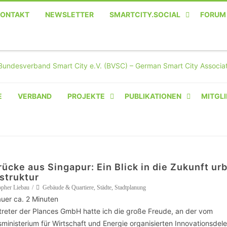
KONTAKT
NEWSLETTER
SMARTCITY.SOCIAL
FORUM
MASTODON – DIE SOZIALE
TWITTER-ALTERNATIVE
E
VERBAND
PROJEKTE
PUBLIKATIONEN
MITGLI
AMPERIUM® CAMPUS
VON OLIVER D. DOLESKI
BASIS.SOLAR
rücke aus Singapur: Ein Blick in die Zukunft ur
CLAIRYFI-INDOORS: SMART
astruktur
BUILDINGS
opher Liebau
Gebäude & Quartiere
,
Städte
,
Stadtplanung
uer ca.
2
Minuten
HECINO / WAITWELL
rtreter der Plances GmbH hatte ich die große Freude, an der vom
ministerium für Wirtschaft und Energie organisierten Innovationsdel