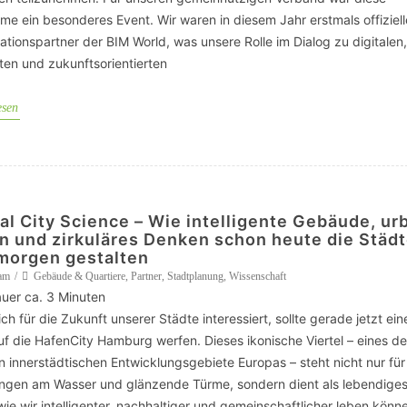
me ein besonderes Event. Wir waren in diesem Jahr erstmals offiziell
ationspartner der BIM World, was unsere Rolle im Dialog zu digitalen,
nten und zukunftsorientierten
esen
tal City Science – Wie intelligente Gebäude, ur
n und zirkuläres Denken schon heute die Städ
morgen gestalten
am
Gebäude & Quartiere
,
Partner
,
Stadtplanung
,
Wissenschaft
uer ca.
3
Minuten
h für die Zukunft unserer Städte interessiert, sollte gerade jetzt ein
uf die HafenCity Hamburg werfen. Dieses ikonische Viertel – eines de
n innerstädtischen Entwicklungsgebiete Europas – steht nicht nur für
gen am Wasser und glänzende Türme, sondern dient als lebendige
wie wir intelligenter, nachhaltiger und gemeinschaftlicher leben könn