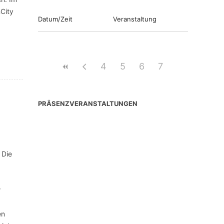
City
Datum/Zeit
Veranstaltung
4
5
6
7
PRÄSENZVERANSTALTUNGEN
 Die
r
en