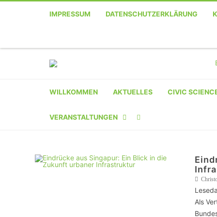
IMPRESSUM
DATENSCHUTZERKLÄRUNG
WILLKOMMEN
AKTUELLES
CIVIC SCIENC
VERANSTALTUNGEN
KALENDER
Eind
VERANSTALTER-
Infr
REGISTRIERUNG
Christ
Leseda
VERANSTALTUNG
Als Ve
Bundes
EINREICHEN