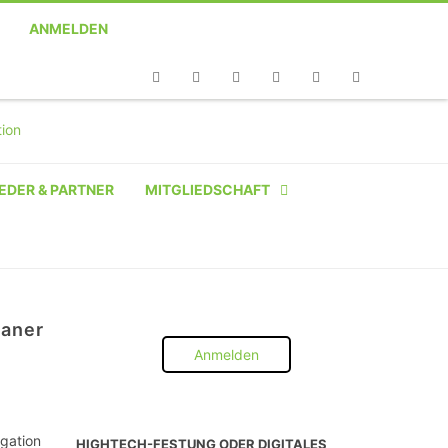
ANMELDEN
Telefon
Facebook
Twitter
Youtube
Instagram
Linkedin
RSS
EDER & PARTNER
MITGLIEDSCHAFT
NATÜRLICHE PERSON
NATÜRLICHE PERSON:
STUDENT SCHÜLER AZUBI
baner
Anmelden
INSTITUTION
UNTERNEHMEN BIS 10 MA
egation
HIGHTECH-FESTUNG ODER DIGITALES