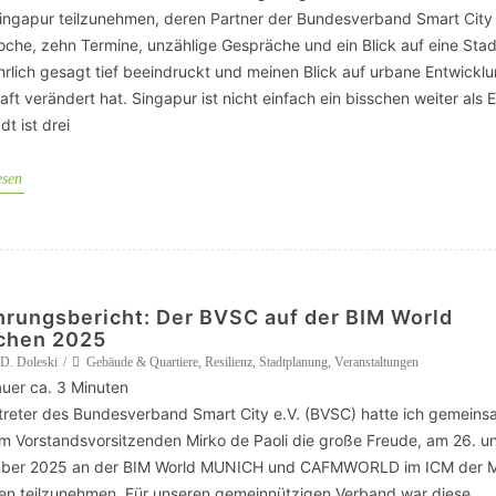
SCHULQUARTIERCHECK
ingapur teilzunehmen, deren Partner der Bundesverband Smart City
oche, zehn Termine, unzählige Gespräche und ein Blick auf eine Stad
SMART CHARITIES
hrlich gesagt tief beeindruckt und meinen Blick auf urbane Entwickl
ft verändert hat. Singapur ist nicht einfach ein bisschen weiter als 
SMART CITY TERMINOLOGIE
dt ist drei
UPSCHOOLING
esen
hrungsbericht: Der BVSC auf der BIM World
chen 2025
 D. Doleski
Gebäude & Quartiere
,
Resilienz
,
Stadtplanung
,
Veranstaltungen
uer ca.
3
Minuten
rtreter des Bundesverband Smart City e.V. (BVSC) hatte ich gemeins
m Vorstandsvorsitzenden Mirko de Paoli die große Freude, am 26. un
ber 2025 an der BIM World MUNICH und CAFMWORLD im ICM der 
n teilzunehmen. Für unseren gemeinnützigen Verband war diese