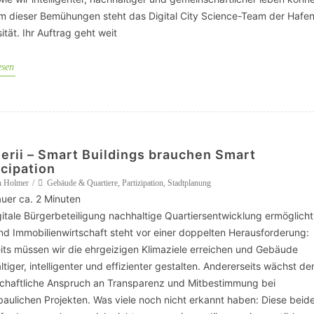
m dieser Bemühungen steht das Digital City Science-Team der Hafen
ität. Ihr Auftrag geht weit
esen
erii – Smart Buildings brauchen Smart
icipation
n Holmer
Gebäude & Quartiere
,
Partizipation
,
Stadtplanung
uer ca.
2
Minuten
gitale Bürgerbeteiligung nachhaltige Quartiersentwicklung ermöglicht
nd Immobilienwirtschaft steht vor einer doppelten Herausforderung:
eits müssen wir die ehrgeizigen Klimaziele erreichen und Gebäude
tiger, intelligenter und effizienter gestalten. Andererseits wächst de
schaftliche Anspruch an Transparenz und Mitbestimmung bei
baulichen Projekten. Was viele noch nicht erkannt haben: Diese beid