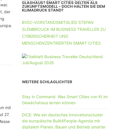
UNTERNEHMEN MIT 11-50 MA
GLASHAUS? SMART CITIES GELTEN ALS
 war.
ZUKUNFTSMODELL – DOCH HALTEN SIE DEM
KLIMADRUCK STAND?
t, der
UNTERNEHMEN AB 51 MA
ung
BVSC-VORSTANDSMITGLIED STEFAN
Europa.
SLEMBROUCK IM BUSINESS TRAVELLER ZU
CYBERSICHERHEIT UND
MENSCHENZENTRIERTEN SMART CITIES
WEITERE SCHLAGLICHTER
Stay in Command: Was Smart Cities von KI im
Gewächshaus lernen können
am mit
d 27.
DICE: Wie ein deutsches Innovationscluster
die europäische Built4People-Agenda mit
Messe
digitalem Planen, Bauen und Betrieb smarter