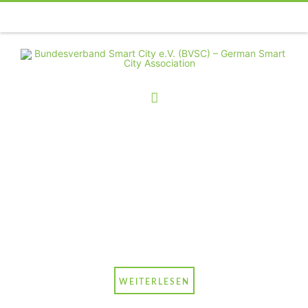
Telefon
Facebook
Twitter
Youtube
Instagram
Linkedin
RSS
Willkommen beim
Bundesverband Smart City -
der ganzheitlichen,
interdisziplinären
Forschungsplattform für die
intelligente Stadt der Zukunft
WEITERLESEN
Projekt SchulQuartierCheck: