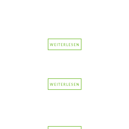
Wie smarte Technologie und
Civic Science sichere und
lebenswerte Schulquartiere
schaffen
WEITERLESEN
Auf dem Weg zu einer
gemeinsamen Smart-City-
Definition
WEITERLESEN
Gestalten Sie mit uns die
nachhaltige Digitalisierung der
Gesellschaft - werden Sie
Mitglied.