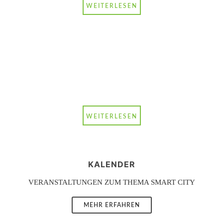
WEITERLESEN
Bleiben Sie über unsere
Aktivitäten und relevante
Entwicklungen zum Thema
Smart City auf dem Laufenden.
Abonnieren Sie unsere
Newsletter.
WEITERLESEN
KALENDER
VERANSTALTUNGEN ZUM THEMA SMART CITY
MEHR ERFAHREN