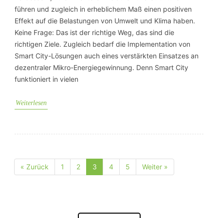
führen und zugleich in erheblichem Maß einen positiven
Effekt auf die Belastungen von Umwelt und Klima haben.
Keine Frage: Das ist der richtige Weg, das sind die
richtigen Ziele. Zugleich bedarf die Implementation von
Smart City-Lösungen auch eines verstärkten Einsatzes an
dezentraler Mikro-Energiegewinnung. Denn Smart City
funktioniert in vielen
Weiterlesen
« Zurück
1
2
3
4
5
Weiter »
Seite
Seite
Seite
Seite
Seite