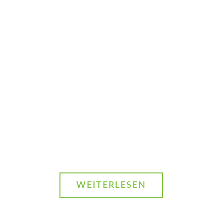
und relevante
Entwicklungen zum
Thema Smart City
auf dem
Laufenden.
Abonnieren Sie
unsere Newsletter.
WEITERLESEN