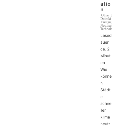
atio
n
Oliver D.
Doleski
Energie
,
Nachhaltigkeit
,
Technologien
Lesed
auer
ca.
2
Minut
en
Wie
könne
n
Städt
e
schne
ller
klima
neutr