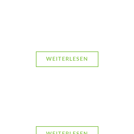
sichere und
lebenswerte
Schulquartiere
schaffen
WEITERLESEN
Auf dem Weg zu
einer gemeinsamen
Smart-City-
Definition
WEITERLESEN