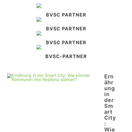
BVSC PARTNER
BVSC PARTNER
BVSC PARTNER
BVSC-PARTNER
Ern
ähr
ung
in
der
Sm
art
City
:
Wie