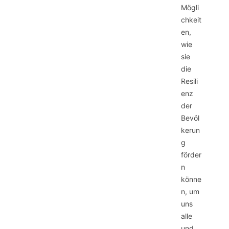
Mögli
chkeit
en,
wie
sie
die
Resili
enz
der
Bevöl
kerun
g
förder
n
könne
n, um
uns
alle
und