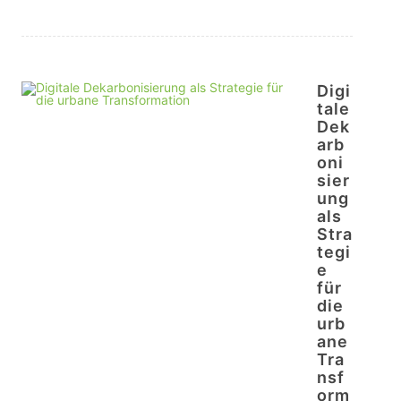
Digi
tale
Dek
arb
oni
sier
ung
als
Stra
tegi
e
für
die
urb
ane
Tra
nsf
orm