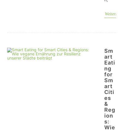
Weiterlesen
Sm
art
Eati
ng
for
Sm
art
Citi
es
&
Reg
ion
s:
Wie