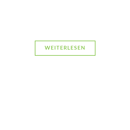
Forschungsplattfor
für die intelligente
Stadt der Zukunft
WEITERLESEN
Projekt
SchulQuartierCheck
Wie smarte
Technologie und
Civic Science