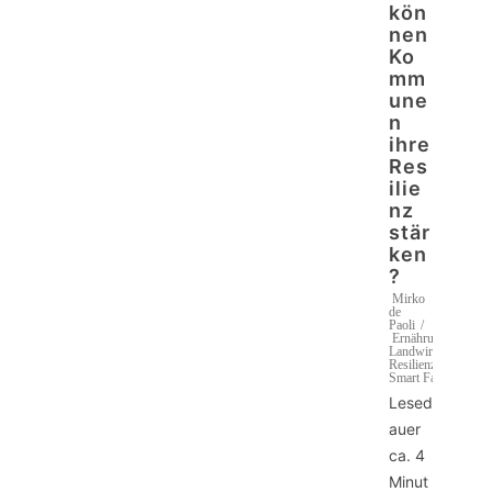
kön
nen
Ko
mm
une
n
ihre
Res
ilie
nz
stär
ken
?
Mirko
de
Paoli
Ernährung
,
Landwirtschaft
,
Resilienz
,
Smart Farming
Lesed
auer
ca.
4
Minut