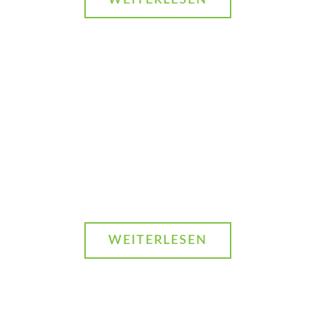
Gestalten Sie mit
uns die nachhaltige
Digitalisierung der
Gesellschaft -
werden Sie
Mitglied.
WEITERLESEN
Bleiben Sie über
unsere Aktivitäten