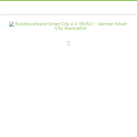
Telefon
Facebook
Twitter
Youtube
Instagram
Linkedin
RSS
Willkommen beim
Bundesverband
Smart City - der
ganzheitlichen,
interdisziplinären