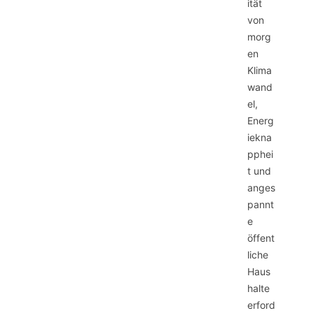
ität
von
morg
en
Klima
wand
el,
Energ
iekna
pphei
t und
anges
pannt
e
öffent
liche
Haus
halte
erford