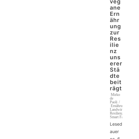
veg
ane
Ern
ähr
ung
zur
Res
ilie
nz
uns
erer
Stä
dte
beit
rägt
Mirko
de
Paoli
Ernährung
,
Landwirtschaft
,
Resilienz
,
Smart Farming
Lesed
auer
ca.
6