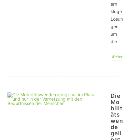
ern
kluge
Lösun
gen,
um
die
Weiterlesen
Die
Mo
bilit
äts
wen
de
geli
ngt