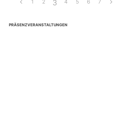
3
1
2
4
5
6
7
PRÄSENZVERANSTALTUNGEN