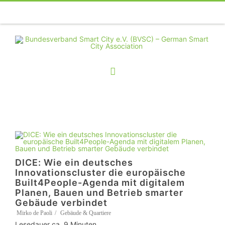
Telefon
Facebook
Twitter
Youtube
Instagram
Linkedin
RSS
DICE: Wie ein deutsches
Innovationscluster die europäische
Built4People-Agenda mit digitalem
Planen, Bauen und Betrieb smarter
Gebäude verbindet
Mirko de Paoli
Gebäude & Quartiere
Lesedauer ca.
9
Minuten