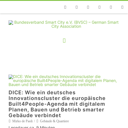
Telefon
Facebook
Twitter
Youtube
Instagram
Linkedin
RSS
DICE: Wie ein deutsches
Innovationscluster die europäische
Built4People-Agenda mit digitalem
Planen, Bauen und Betrieb smarter
Gebäude verbindet
Mirko de Paoli
Gebäude & Quartiere
Lesedauer ca.
9
Minuten